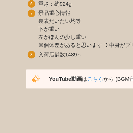
重さ：約924g
景品重心情報
裏表だいたい均等
下が重い
左がほんの少し重い
※個体差があると思います ※中身がブ
入荷店舗数1489～
YouTube動画
は
こちら
から (BGM