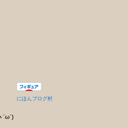
にほんブログ村
´ω`)