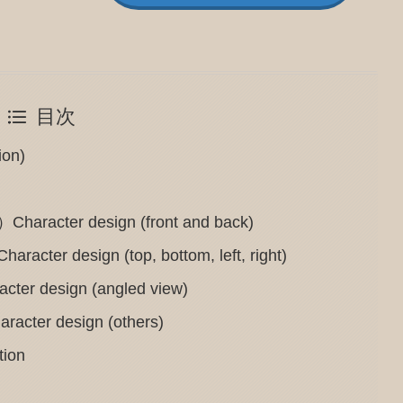
目次
on)
er design (front and back)
esign (top, bottom, left, right)
esign (angled view)
 design (others)
ion