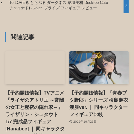
To LOVEる-とらぶる-ダークネス 結城美柑 Desktop Cute
チャイナドレスver. プライズ フィギュア レビュー
関連記事
【予約開始情報】TVアニメ
【予約開始情報】「青春ブ
『ライザのアトリエ ～常闇
タ野郎」シリーズ 桜島麻衣
の女王と秘密の隠れ家～』
漢服ver. ｜ 同キャラクター
ライザリン・シュタウト
フィギュア比較
1/7 完成品フィギュア
2025年10月26日
[Hanabee] ｜ 同キャラクタ