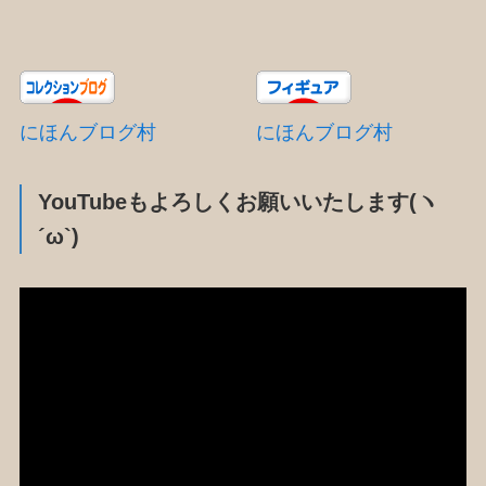
にほんブログ村
にほんブログ村
YouTubeもよろしくお願いいたします(ヽ
´ω`)
動
画
プ
レ
ー
ヤ
ー