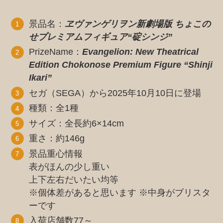
景品名：
ヱヴァンゲリヲン新劇場版 ちょこの
せプレミアムフィギュア“碇シンジ”
PrizeName：
Evangelion: New Theatrical
Edition Chokonose Premium Figure “Shinji
Ikari”
セガ（SEGA）から2025年10月10日に登場
種類：全1種
サイズ：全長約6×14cm
重さ：約146g
景品重心情報
表がほんの少し重い
上下左右だいたい均等
※個体差があると思います ※中身がブリスタ
ーです
入荷店舗数77～