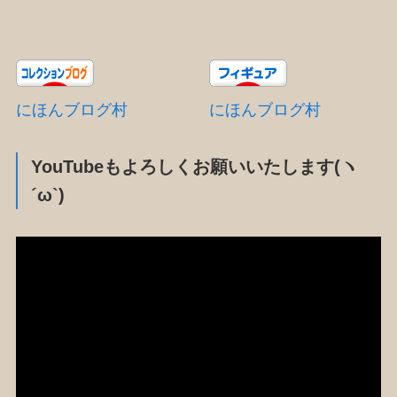
にほんブログ村
にほんブログ村
YouTubeもよろしくお願いいたします(ヽ
´ω`)
動
画
プ
レ
ー
ヤ
ー