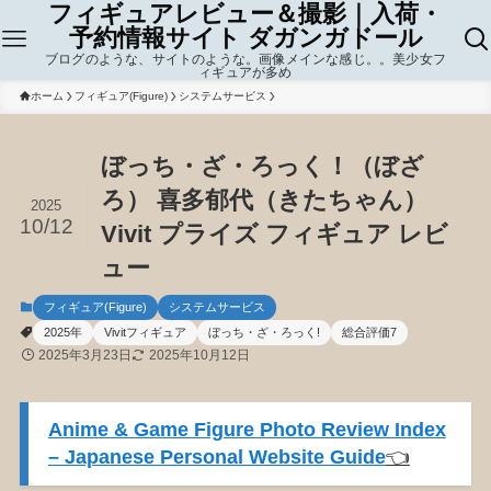
フィギュアレビュー＆撮影｜入荷・
予約情報サイト ダガンガドール
ブログのような、サイトのような。画像メインな感じ。。美少女フ
ィギュアが多め
ホーム
フィギュア(Figure)
システムサービス
ぼっち・ざ・ろっく！（ぼざ
ろ） 喜多郁代（きたちゃん）
2025
10/12
Vivit プライズ フィギュア レビ
ュー
フィギュア(Figure)
システムサービス
2025年
Vivitフィギュア
ぼっち・ざ・ろっく!
総合評価7
2025年3月23日
2025年10月12日
Anime & Game Figure Photo Review Index
– Japanese Personal Website Guide
👈️