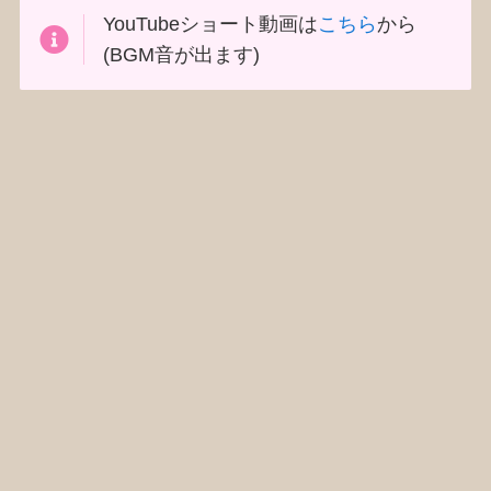
YouTubeショート動画は
こちら
から
(BGM音が出ます)