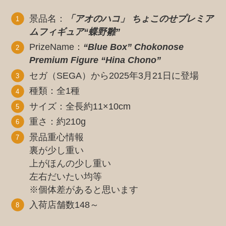
景品名：
「アオのハコ」 ちょこのせプレミア
ムフィギュア“蝶野雛”
PrizeName：
“Blue Box” Chokonose
Premium Figure “Hina Chono”
セガ（SEGA）から2025年3月21日に登場
種類：全1種
サイズ：全長約11×10cm
重さ：約210g
景品重心情報
裏が少し重い
上がほんの少し重い
左右だいたい均等
※個体差があると思います
入荷店舗数148～