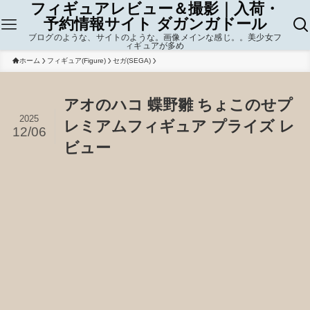
フィギュアレビュー＆撮影｜入荷・
予約情報サイト ダガンガドール
ブログのような、サイトのような。画像メインな感じ。。美少女フ
ィギュアが多め
ホーム
フィギュア(Figure)
セガ(SEGA)
アオのハコ 蝶野雛 ちょこのせプ
2025
レミアムフィギュア プライズ レ
12/06
ビュー