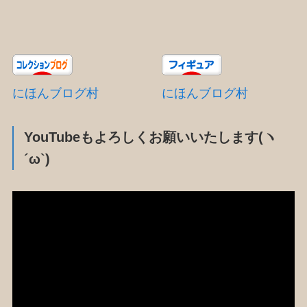
にほんブログ村
にほんブログ村
YouTubeもよろしくお願いいたします(ヽ
´ω`)
動
画
プ
レ
ー
ヤ
ー