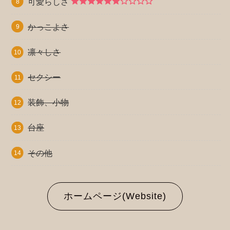
可愛らしさ
かっこよさ
凛々しさ
セクシー
装飾、小物
台座
その他
ホームページ(Website)