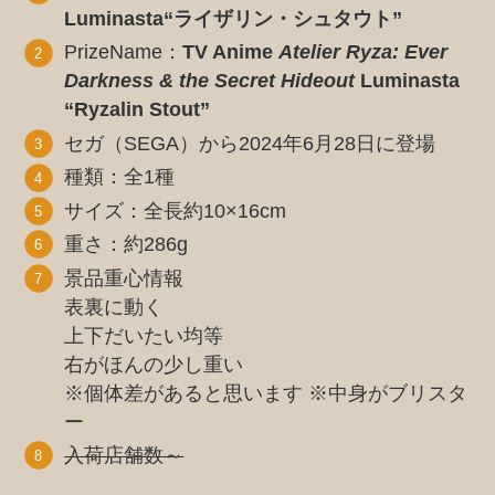
Luminasta“ライザリン・シュタウト”
PrizeName：
TV Anime
Atelier Ryza: Ever
Darkness & the Secret Hideout
Luminasta
“Ryzalin Stout”
セガ（SEGA）から2024年6月28日に登場
種類：全1種
サイズ：全長約10×16cm
重さ：約286g
景品重心情報
表裏に動く
上下だいたい均等
右がほんの少し重い
※個体差があると思います ※中身がブリスタ
ー
入荷店舗数～