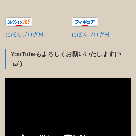
にほんブログ村
にほんブログ村
YouTubeもよろしくお願いいたします(ヽ
´ω`)
動
画
プ
レ
ー
ヤ
ー