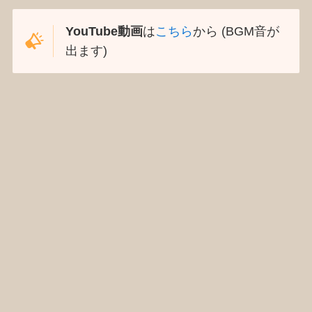
YouTube動画
は
こちら
から (BGM音が
出ます)