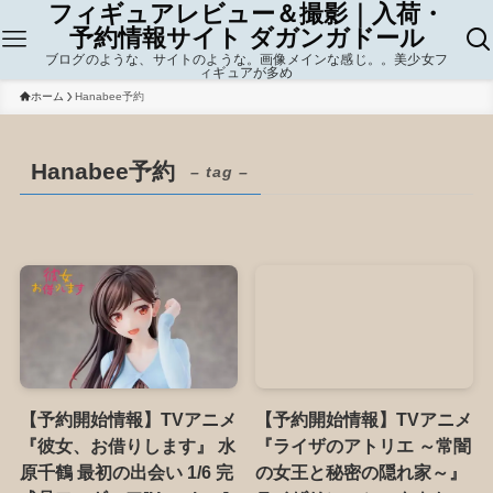
フィギュアレビュー＆撮影｜入荷・
予約情報サイト ダガンガドール
ブログのような、サイトのような。画像メインな感じ。。美少女フ
ィギュアが多め
ホーム
Hanabee予約
Hanabee予約
– tag –
【予約開始情報】TVアニメ
【予約開始情報】TVアニメ
『彼女、お借りします』 水
『ライザのアトリエ ～常闇
原千鶴 最初の出会い 1/6 完
の女王と秘密の隠れ家～』