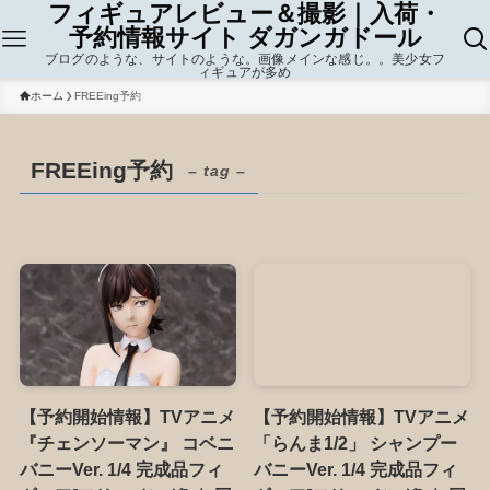
フィギュアレビュー＆撮影｜入荷・
予約情報サイト ダガンガドール
ブログのような、サイトのような。画像メインな感じ。。美少女フ
ィギュアが多め
ホーム
FREEing予約
FREEing予約
– tag –
【予約開始情報】TVアニメ
【予約開始情報】TVアニメ
『チェンソーマン』 コベニ
「らんま1/2」 シャンプー
バニーVer. 1/4 完成品フィ
バニーVer. 1/4 完成品フィ