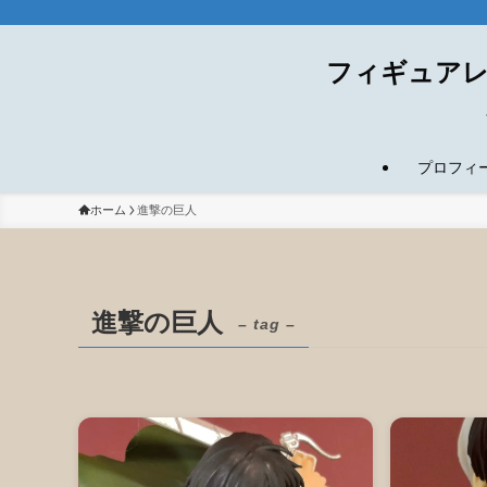
フィギュアレ
プロフィール(
ホーム
進撃の巨人
進撃の巨人
– tag –