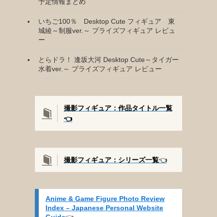
予定情報まとめ
いちご100％ Desktop Cute フィギュア 東
城綾～制服ver.～ プライズフィギュア レビュ
ー
とらドラ！ 逢坂大河 Desktop Cute～タイガー
水着ver.～ プライズフィギュア レビュー
撮影フィギュア：作品タイトル一覧
👈️
撮影
フィギュア：シリーズ一覧
👈️
Anime & Game Figure Photo Review
Index – Japanese Personal Website
Guide
👈️