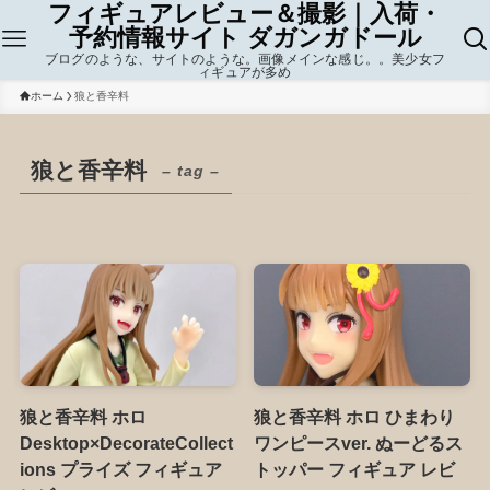
フィギュアレビュー＆撮影｜入荷・
予約情報サイト ダガンガドール
ブログのような、サイトのような。画像メインな感じ。。美少女フ
ィギュアが多め
ホーム
狼と香辛料
狼と香辛料
– tag –
狼と香辛料 ホロ
狼と香辛料 ホロ ひまわり
Desktop×DecorateCollect
ワンピースver. ぬーどるス
ions プライズ フィギュア
トッパー フィギュア レビ