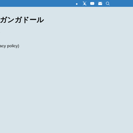
ダガンガドール
め
 policy)