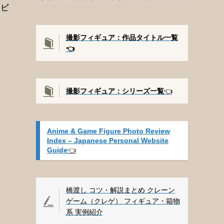
レビ
)
撮影フィギュア：作品タイトル一覧
👈️
撮影
フィギュア：シリーズ一覧
👈️
Anime & Game Figure Photo Review
Index – Japanese Personal Website
Guide
👈️
橋渡し コツ・解説まとめ クレーン
ゲーム（クレゲ） フィギュア・箱物
系 実例紹介