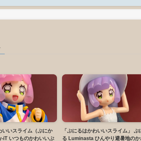
–
わいいスライム（ぷにか
「ぷにるはかわいいスライム」 ぷ
Try-iT いつものかわいいぷ
る Luminasta ひんやり避暑地の